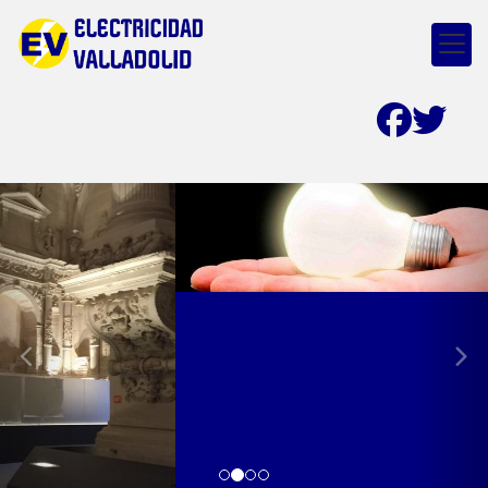
prev
nex