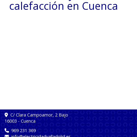
calefacción en Cuenca
C/ Clara Campoamor, 2 Bajo
16003
-
Cuenca
969 231 369
info
electricidadvalladolid.es