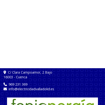
C/ Clara Campoamor, 2 Bajo
16003
-
Cuenca
969 231 369
info
electricidadvalladolid.es