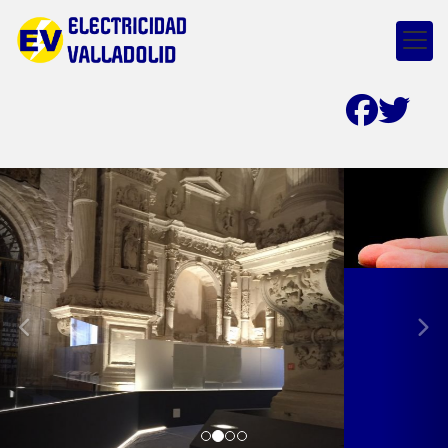
prev
nex