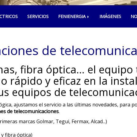
CTRICOS
SERVICIOS
FENIENERGIA
IMÁGENES
NO
aciones de telecomunic
s, fibra óptica... el equipo 
io rápido y eficaz en la insta
us equipos de telecomunica
gica, ajustamos el servicio a las últimas novedades, para p
nes de telecomunicaciones
.
rimeras marcas Golmar, Tegui, Fermax, Alcad...)
 y fibra óptica)