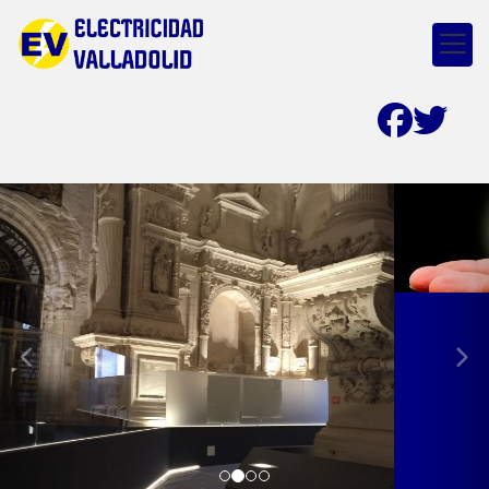
prev
nex