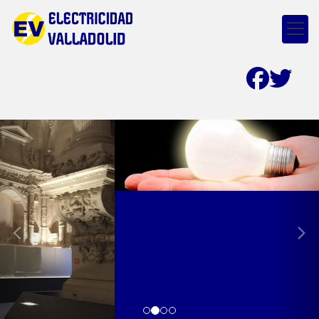
prev
nex