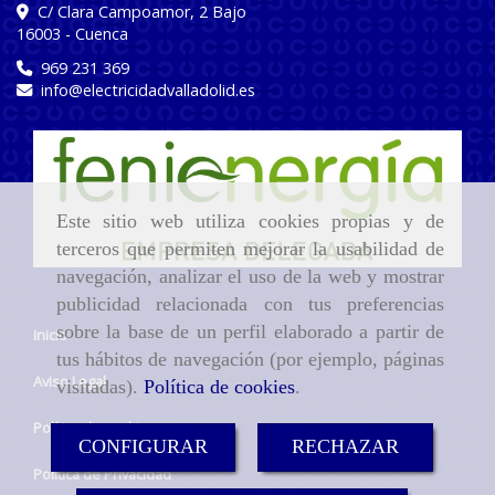
C/ Clara Campoamor, 2 Bajo
16003
-
Cuenca
969 231 369
info
electricidadvalladolid.es
Este sitio web utiliza cookies propias y de
terceros que permiten mejorar la usabilidad de
navegación, analizar el uso de la web y mostrar
publicidad relacionada con tus preferencias
sobre la base de un perfil elaborado a partir de
Inicio
tus hábitos de navegación (por ejemplo, páginas
Aviso Legal
visitadas).
Política de cookies
.
Política de cookies
CONFIGURAR
RECHAZAR
Política de Privacidad