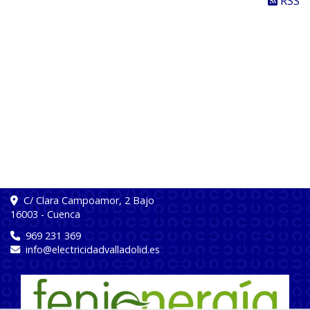
RSS
C/ Clara Campoamor, 2 Bajo
16003
-
Cuenca
969 231 369
info
electricidadvalladolid.es