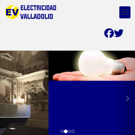
prev
nex